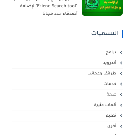
"Friend Search tool" لإضافة
أصدقاء جدد مجانا
التسميات
برامج
أندرويد
طرائف وعجائب
خدمات
صحة
ألعاب مثيرة
تعليم
أخرى