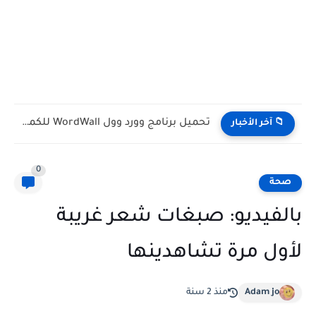
تحميل برنامج وورد وول WordWall للكمبيوتر مجانا
📁 آخر الأخبار
0
صحة
بالفيديو: صبغات شعر غريبة
لأول مرة تشاهدينها
Adam jo
منذ 2 سنة