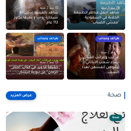
منذ 3 سنة
منذ 2 سنة
شاهد أجمل مناظر الطبيعة
شاهد بالفيديو: تدخن 30
الخلابة في السعودية
سيجارة يوميا وعمرها تجاوز
"ممشى الضباب"
112 عام
طرائف وعجائب
طرائف وعجائب
منذ 2 سنة
عجائب وغرائب القبائل:
منذ 2 سنة
نساء شعب الأباتاني
يشوهن أنفسهن لهذا
حقيقة ما ورد في كتاب "اخبار
السبب...
الزمان" عن نبوءة انتشار...
صحة
صحة