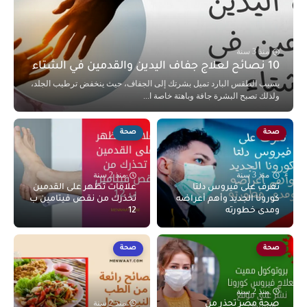
منذ 3 سنة
10 نصائح لعلاج جفاف اليدين والقدمين في الشتاء
بسبب الطقس البارد تميل بشرتك إلى الجفاف، حيث ينخفض ترطيب الجلد،
ولذلك تصبح البشرة جافة وباهتة خاصة ا...
صحة
صحة
منذ 3 سنة
منذ 2 سنة
تعرف على فيروس دلتا
علامات تظهر على القدمين
كورونا الجديد وأهم أعراضه
تحذرك من نقص فيتامين ب
ومدى خطورته
12
صحة
صحة
منذ 2 سنة
منذ 2 سنة
صحة مصر تحذر من