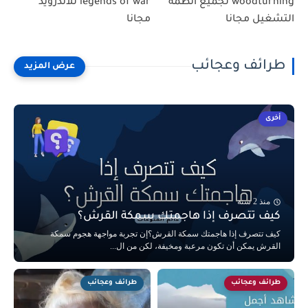
woodturning لجميع أنظمة
legends of war للأندرويد
التشغيل مجانا
مجانا
طرائف وعجائب
أخرى
منذ 2 سنة
كيف تتصرف إذا هاجمتك سمكة القرش؟
كيف تتصرف إذا هاجمتك سمكة القرش؟إن تجربة مواجهة هجوم سمكة
القرش يمكن أن تكون مرعبة ومخيفة، لكن من ال...
طرائف وعجائب
طرائف وعجائب