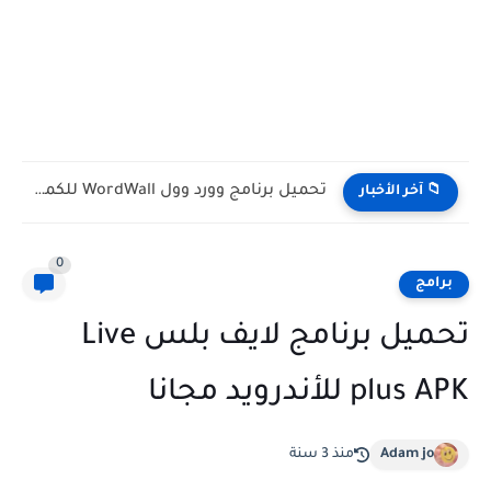
تحميل برنامج وورد وول WordWall للكمبيوتر مجانا
📁 آخر الأخبار
0
برامج
تحميل برنامج لايف بلس Live
plus APK للأندرويد مجانا
Adam jo
منذ 3 سنة