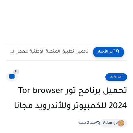
تحميل تطبيق الراجحي 2024 rajhi bank app مباشر للأندرويد والآيفون...
📁 آخر الأخبار
0
أندرويد
تحميل برنامج تور Tor browser
2024 للكمبيوتر وللأندرويد مجانا
Adam jo
منذ 2 سنة