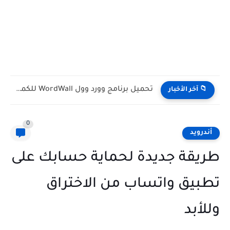
تحميل برنامج وورد وول WordWall للكمبيوتر مجانا
📁 آخر الأخبار
0
أندرويد
طريقة جديدة لحماية حسابك على
تطبيق واتساب من الاختراق
وللأبد