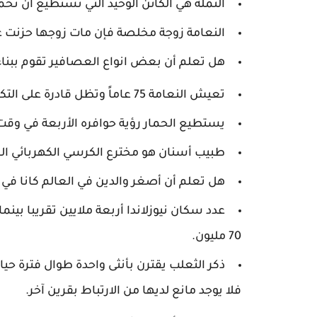
النملة هي الكائن الوحيد التي تستطيع أن تحمل وزناً 
النعامة زوجة مخلصة فإن مات زوجها حزنت عل
هل تعلم أن بعض انواع العصافير تقوم ببناء
تعيش النعامة 75 عاماً وتظل قادرة على التكاثر حتى في عمرها الخمسين.
يستطيع الحمار رؤية حوافره الأربعة في و
طبيب أسنان هو مخترع الكرسي الكهربائي ال
هل تعلم أن أصغر والدين في العالم كانا في الصين عام 1910م وكانا يبلغان من
عدد سكان نيوزلاندا أربعة ملايين تقريبا بينم
70 مليون.
ذكر الثعلب يقترن بأنثى واحدة طوال فترة حيات
فلا يوجد مانع لديها من الارتباط بقرين آخر.