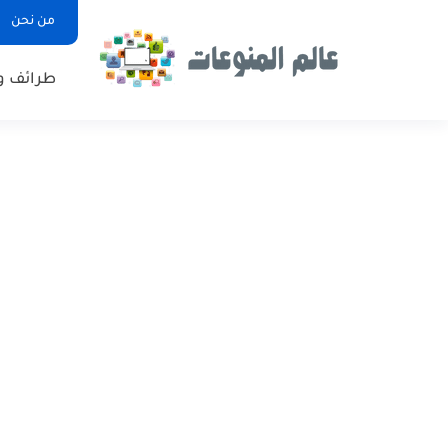
من نحن
طرائف و