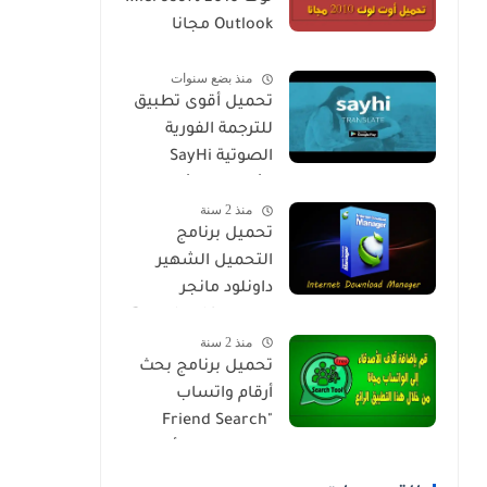
Outlook مجانا
للكمبيوتر
منذ بضع سنوات
تحميل أقوى تطبيق
للترجمة الفورية
الصوتية SayHi
للأندرويد والأيفون
منذ 2 سنة
مجانا
تحميل برنامج
التحميل الشهير
داونلود مانجر
Download Internet
منذ 2 سنة
Download Manager
تحميل برنامج بحث
أرقام واتساب
"Friend Search
tool" لإضافة أصدقاء
جدد مجانا