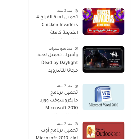
منذ 2 سنة
تحميل لعبة الفراخ 4
Chicken Invaders
القديمة كاملة
للكمبيوتر والأندرويد
منذ بضع سنوات
مجانا
وأخيرا.. تحميل لعبة
Dead by Daylight
مجانا للأندرويد
والآيفون
منذ 2 سنة
تحميل برنامج
مايكروسوفت وورد
2010 Microsoft
Word مجانا
منذ 2 سنة
للكمبيوتر
تحميل برنامج أوت
لوك 2010 Microsoft