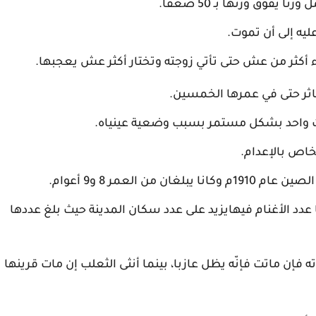
يفوق وزنها بـ 50 ضعفاً.
يه إلى أن تموت.
 أكثر من عش حتى تأتي زوجته وتختار أكثر عش يعجبها.
قت واحد بشكل مستمر بسبب وضعية عينياه.
خاص بالإعدام.
 العمر 8 و9 أعوام.
ا عدد الأغنام فيهايزيد على عدد سكان المدينة حيث بلغ عددها
ه فإن ماتت فإنّه يظل عازبا، بينما أنثى الثعلب إن مات قرينها