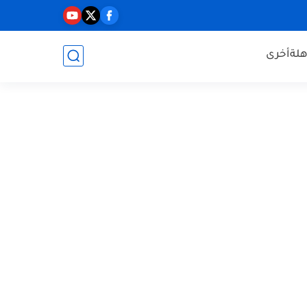
هلة
أخرى