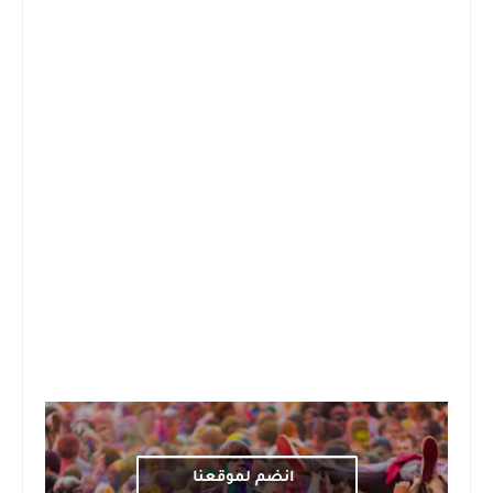
انضم لموقعنا