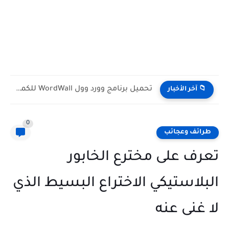
تحميل برنامج وورد وول WordWall للكمبيوتر مجانا
📁 آخر الأخبار
0
طرائف وعجائب
تعرف على مخترع الخابور
البلاستيكي الاختراع البسيط الذي
لا غنى عنه