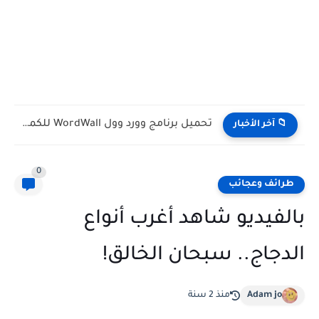
تحميل برنامج وورد وول WordWall للكمبيوتر مجانا
📁 آخر الأخبار
0
طرائف وعجائب
بالفيديو شاهد أغرب أنواع
الدجاج.. سبحان الخالق!
Adam jo
منذ 2 سنة